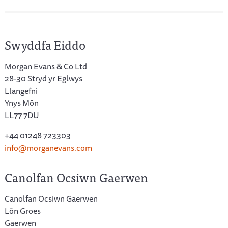
Swyddfa Eiddo
Morgan Evans & Co Ltd
28-30 Stryd yr Eglwys
Llangefni
Ynys Môn
LL77 7DU
+44 01248 723303
info@morganevans.com
Canolfan Ocsiwn Gaerwen
Canolfan Ocsiwn Gaerwen
Lôn Groes
Gaerwen