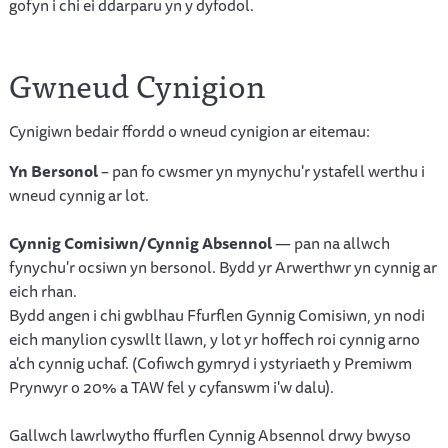
gofyn i chi ei ddarparu yn y dyfodol.
Gwneud Cynigion
Cynigiwn bedair ffordd o wneud cynigion ar eitemau:
Yn Bersonol
– pan fo cwsmer yn mynychu'r ystafell werthu i
wneud cynnig ar lot.
Cynnig Comisiwn/Cynnig Absennol
— pan na allwch
fynychu'r ocsiwn yn bersonol. Bydd yr Arwerthwr yn cynnig ar
eich rhan.
Bydd angen i chi gwblhau Ffurflen Gynnig Comisiwn, yn nodi
eich manylion cyswllt llawn, y lot yr hoffech roi cynnig arno
a'ch cynnig uchaf. (Cofiwch gymryd i ystyriaeth y Premiwm
Prynwyr o 20% a TAW fel y cyfanswm i'w dalu).
Gallwch lawrlwytho ffurflen Cynnig Absennol drwy bwyso