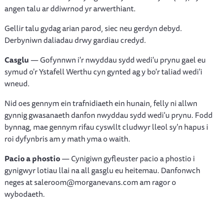
angen talu ar ddiwrnod yr arwerthiant.
Gellir talu gydag arian parod, siec neu gerdyn debyd.
Derbyniwn daliadau drwy gardiau credyd.
Casglu
— Gofynnwn i'r nwyddau sydd wedi'u prynu gael eu
symud o'r Ystafell Werthu cyn gynted ag y bo'r taliad wedi'i
wneud.
Nid oes gennym ein trafnidiaeth ein hunain, felly ni allwn
gynnig gwasanaeth danfon nwyddau sydd wedi'u prynu. Fodd
bynnag, mae gennym rifau cyswllt cludwyr lleol sy'n hapus i
roi dyfynbris am y math yma o waith.
Pacio a phostio
— Cynigiwn gyfleuster pacio a phostio i
gynigwyr lotiau llai na all gasglu eu heitemau. Danfonwch
neges at saleroom@morganevans.com am ragor o
wybodaeth.