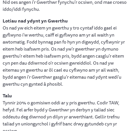
Nid oes angen i'r Gwerthwr fynychu'r ocsiwn, ond mae croeso
iddo/iddi fynychu.
Lotiau nad ydynt yn Gwerthu
Os nad yw eich eitem yn gwerthu y tro cyntaf iddo gael ei
gyflwyno i'w werthu, caiff ei gyflwyno am yr ail waith yn
awtomatig. Fodd bynnag pan fo hyn yn digwydd, cyflwynir yr
eitem heb isafswm pris. Os nad yw'r gwerthwr yn dymuno
gwerthu'r eitem heb isafswm pris, bydd angen casglu'r eitem
cyn pen dau ddiwrnod o'r ocsiwn gwreiddiol. Os nad yw
eitemau yn gwerthu ar ôl cael eu cyflwyno am yr ail waith,
bydd angen i'r Gwerthwr gasglu'r eitemau nad ydynt wedi'u
gwerthu cyn gynted â phosibl.
Talu
Tynnir 20% o gomisiwn oddi ar y pris gwerthu. Codir TAW,
hefyd. Fel arfer bydd y Gwerthwr yn derbyn y taliad siec
oddeutu deg diwrnod yn dilyn yr arwerthiant. Gellir trefnu
taliad yn uniongyrchol i gyfrif banc drwy gytundeb cyn yr
ocsiwn.