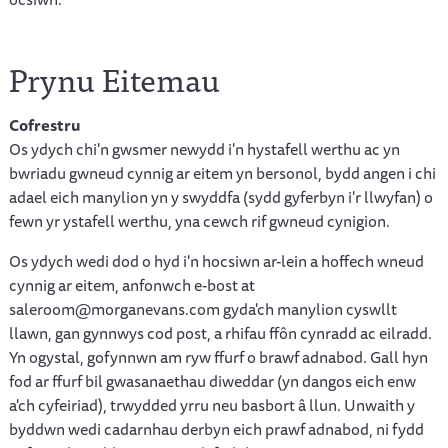
Prynu Eitemau
Cofrestru
Os ydych chi'n gwsmer newydd i'n hystafell werthu ac yn
bwriadu gwneud cynnig ar eitem yn bersonol, bydd angen i chi
adael eich manylion yn y swyddfa (sydd gyferbyn i'r llwyfan) o
fewn yr ystafell werthu, yna cewch rif gwneud cynigion.
Os ydych wedi dod o hyd i'n hocsiwn ar-lein a hoffech wneud
cynnig ar eitem, anfonwch e-bost at
saleroom@morganevans.com gyda'ch manylion cyswllt
llawn, gan gynnwys cod post, a rhifau ffôn cynradd ac eilradd.
Yn ogystal, gofynnwn am ryw ffurf o brawf adnabod. Gall hyn
fod ar ffurf bil gwasanaethau diweddar (yn dangos eich enw
a'ch cyfeiriad), trwydded yrru neu basbort â llun. Unwaith y
byddwn wedi cadarnhau derbyn eich prawf adnabod, ni fydd