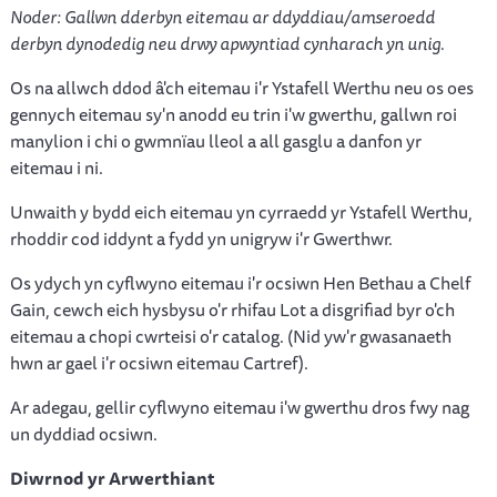
Noder: Gallwn dderbyn eitemau ar ddyddiau/amseroedd
derbyn dynodedig neu drwy apwyntiad cynharach yn unig.
Os na allwch ddod â'ch eitemau i'r Ystafell Werthu neu os oes
gennych eitemau sy'n anodd eu trin i'w gwerthu, gallwn roi
manylion i chi o gwmnïau lleol a all gasglu a danfon yr
eitemau i ni.
Unwaith y bydd eich eitemau yn cyrraedd yr Ystafell Werthu,
rhoddir cod iddynt a fydd yn unigryw i'r Gwerthwr.
Os ydych yn cyflwyno eitemau i'r ocsiwn Hen Bethau a Chelf
Gain, cewch eich hysbysu o'r rhifau Lot a disgrifiad byr o'ch
eitemau a chopi cwrteisi o'r catalog. (Nid yw'r gwasanaeth
hwn ar gael i'r ocsiwn eitemau Cartref).
Ar adegau, gellir cyflwyno eitemau i'w gwerthu dros fwy nag
un dyddiad ocsiwn.
Diwrnod yr Arwerthiant