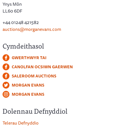
Ynys Môn
LL60 6DF
+44 01248 421582
auctions@morganevans.com
Cymdeithasol
GWERTHWYR TAI
CANOLFAN OCSIWN GAERWEN
SALEROOM AUCTIONS
MORGAN EVANS
MORGAN EVANS
Dolennau Defnyddiol
Telerau Defnyddio