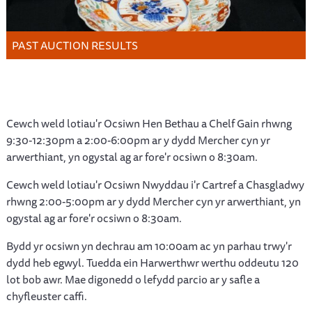
PAST AUCTION RESULTS
Cewch weld lotiau'r Ocsiwn Hen Bethau a Chelf Gain rhwng
9:30-12:30pm a 2:00-6:00pm ar y dydd Mercher cyn yr
arwerthiant, yn ogystal ag ar fore'r ocsiwn o 8:30am.
Cewch weld lotiau'r Ocsiwn Nwyddau i'r Cartref a Chasgladwy
rhwng 2:00-5:00pm ar y dydd Mercher cyn yr arwerthiant, yn
ogystal ag ar fore'r ocsiwn o 8:30am.
Bydd yr ocsiwn yn dechrau am 10:00am ac yn parhau trwy'r
dydd heb egwyl. Tuedda ein Harwerthwr werthu oddeutu 120
lot bob awr. Mae digonedd o lefydd parcio ar y safle a
chyfleuster caffi.