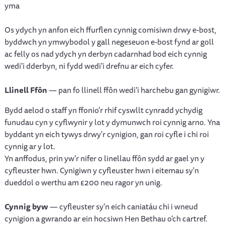
yma
Os ydych yn anfon eich ffurflen cynnig comisiwn drwy e-bost,
byddwch yn ymwybodol y gall negeseuon e-bost fynd ar goll
ac felly os nad ydych yn derbyn cadarnhad bod eich cynnig
wedi'i dderbyn, ni fydd wedi'i drefnu ar eich cyfer.
Llinell Ffôn
— pan fo llinell ffôn wedi'i harchebu gan gynigiwr.
Bydd aelod o staff yn ffonio'r rhif cyswllt cynradd ychydig
funudau cyn y cyflwynir y lot y dymunwch roi cynnig arno. Yna
byddant yn eich tywys drwy'r cynigion, gan roi cyfle i chi roi
cynnig ar y lot.
Yn anffodus, prin yw'r nifer o linellau ffôn sydd ar gael yn y
cyfleuster hwn. Cynigiwn y cyfleuster hwn i eitemau sy'n
dueddol o werthu am £200 neu ragor yn unig.
Cynnig byw
— cyfleuster sy'n eich caniatáu chi i wneud
cynigion a gwrando ar ein hocsiwn Hen Bethau o'ch cartref.