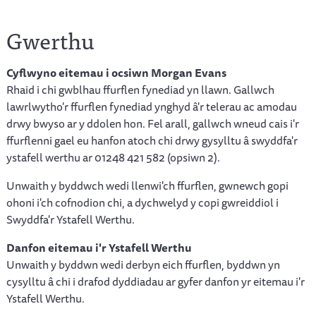
Gwerthu
Cyflwyno eitemau i ocsiwn Morgan Evans
Rhaid i chi gwblhau ffurflen fynediad yn llawn. Gallwch
lawrlwytho'r ffurflen fynediad ynghyd â'r telerau ac amodau
drwy bwyso ar y ddolen hon. Fel arall, gallwch wneud cais i'r
ffurflenni gael eu hanfon atoch chi drwy gysylltu â swyddfa'r
ystafell werthu ar 01248 421 582 (opsiwn 2).
Unwaith y byddwch wedi llenwi'ch ffurflen, gwnewch gopi
ohoni i'ch cofnodion chi, a dychwelyd y copi gwreiddiol i
Swyddfa'r Ystafell Werthu.
Danfon eitemau i'r Ystafell Werthu
Unwaith y byddwn wedi derbyn eich ffurflen, byddwn yn
cysylltu â chi i drafod dyddiadau ar gyfer danfon yr eitemau i'r
Ystafell Werthu.