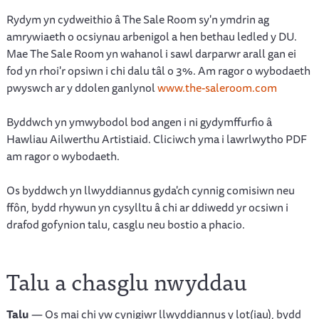
Rydym yn cydweithio â The Sale Room sy'n ymdrin ag
amrywiaeth o ocsiynau arbenigol a hen bethau ledled y DU.
Mae The Sale Room yn wahanol i sawl darparwr arall gan ei
fod yn rhoi'r opsiwn i chi dalu tâl o 3%. Am ragor o wybodaeth
pwyswch ar y ddolen ganlynol
www.the-saleroom.com
Byddwch yn ymwybodol bod angen i ni gydymffurfio â
Hawliau Ailwerthu Artistiaid. Cliciwch yma i lawrlwytho PDF
am ragor o wybodaeth.
Os byddwch yn llwyddiannus gyda'ch cynnig comisiwn neu
ffôn, bydd rhywun yn cysylltu â chi ar ddiwedd yr ocsiwn i
drafod gofynion talu, casglu neu bostio a phacio.
Talu a chasglu nwyddau
Talu
— Os mai chi yw cynigiwr llwyddiannus y lot(iau), bydd