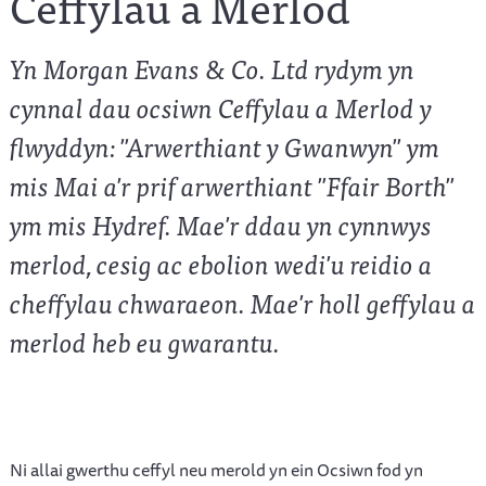
Ceffylau a Merlod
Yn Morgan Evans & Co. Ltd rydym yn
cynnal dau ocsiwn Ceffylau a Merlod y
flwyddyn: "Arwerthiant y Gwanwyn" ym
mis Mai a'r prif arwerthiant "Ffair Borth"
ym mis Hydref. Mae'r ddau yn cynnwys
merlod, cesig ac ebolion wedi'u reidio a
cheffylau chwaraeon. Mae'r holl geffylau a
merlod heb eu gwarantu.
Ni allai gwerthu ceffyl neu merold yn ein Ocsiwn fod yn