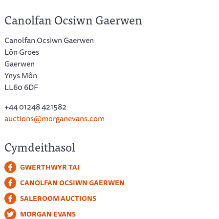
Canolfan Ocsiwn Gaerwen
Canolfan Ocsiwn Gaerwen
Lôn Groes
Gaerwen
Ynys Môn
LL60 6DF
+44 01248 421582
auctions@morganevans.com
Cymdeithasol
GWERTHWYR TAI
CANOLFAN OCSIWN GAERWEN
SALEROOM AUCTIONS
MORGAN EVANS