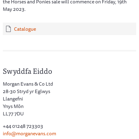
the Horses and Ponies sale will commence on Friday, 19th
May 2023.
Catalogue
Swyddfa Eiddo
Morgan Evans & Co Ltd
28-30 Stryd yr Eglwys
Llangefni
Ynys Môn
LL77 7DU
+44 01248 723303
info@morganevans.com