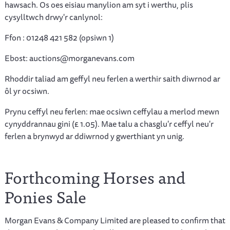
hawsach. Os oes eisiau manylion am syt i werthu, plis
cysylltwch drwy'r canlynol:
Ffon : 01248 421 582 (opsiwn 1)
Ebost: auctions@morganevans.com
Rhoddir taliad am geffyl neu ferlen a werthir saith diwrnod ar
ôl yr ocsiwn.
Prynu ceffyl neu ferlen: mae ocsiwn ceffylau a merlod mewn
cynyddrannau gini (£ 1.05). Mae talu a chasglu'r ceffyl neu'r
ferlen a brynwyd ar ddiwrnod y gwerthiant yn unig.
Forthcoming Horses and
Ponies Sale
Morgan Evans & Company Limited are pleased to confirm that